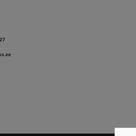
27
us.ee