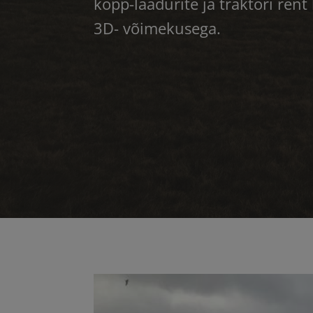
kopp-laadurite ja traktori ren
3D- võimekusega.