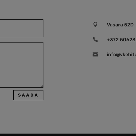

Vasara 52D

+372 50623

info@vkehit
SAADA