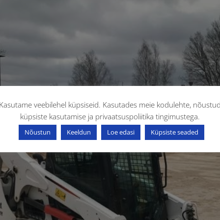
Kasutame veebilehel küpsiseid. Kasutades meie kodulehte, nõustu
küpsiste kasutamise ja privaatsuspoliitika tingimustega.
Nõustun
Keeldun
Loe edasi
Küpsiste seaded