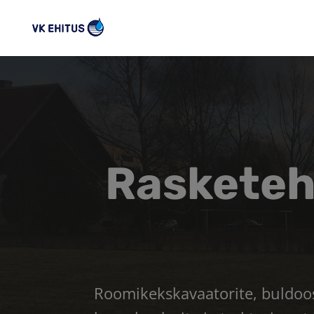
Rasketeh
Roomikekskavaatorite, buldoose