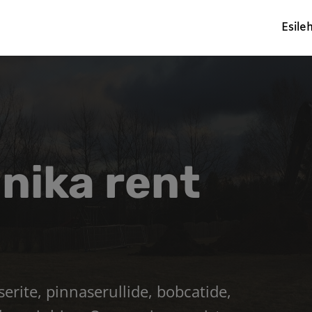
Esile
nika rent
rite, pinnaserullide, bobcatide,