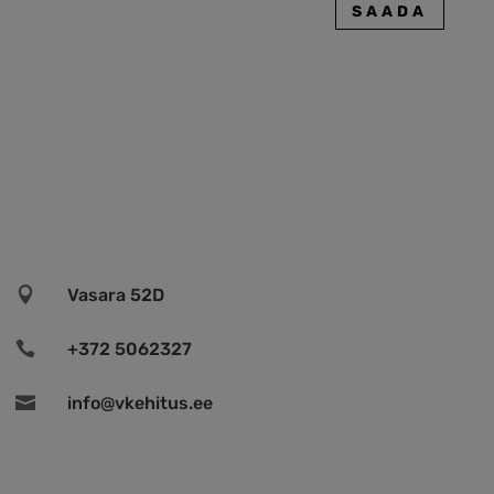
SAADA

Vasara 52D

+372 5062327

info@vkehitus.ee