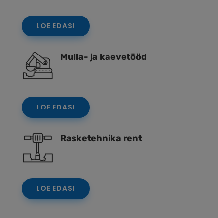
LOE EDASI
Mulla- ja kaevetööd
LOE EDASI
Rasketehnika rent
LOE EDASI