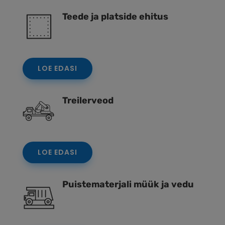
Teede ja platside ehitus
LOE EDASI
Treilerveod
LOE EDASI
Puistematerjali müük ja vedu