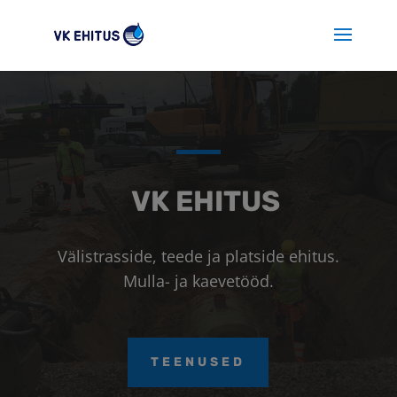
VK EHITUS
Välistrasside, teede ja platside ehitus.
Mulla- ja kaevetööd.
TEENUSED