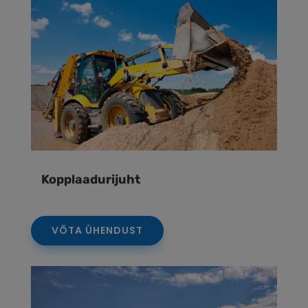
Kopplaadurijuht
VÕTA ÜHENDUST