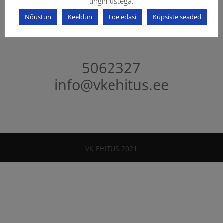
tingimustega.
Nõustun
Keeldun
Loe edasi
Küpsiste seaded
KONTAKT
5062327
info@vkehitus.ee
VK EHITUS 2021