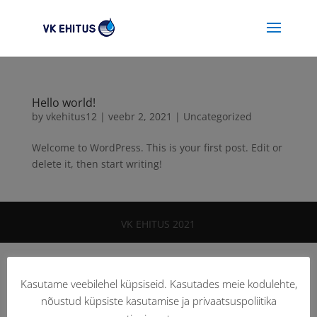
Hello world!
by
vkehitus12
|
veebr 2, 2021
|
Uncategorized
Welcome to WordPress. This is your first post. Edit or
delete it, then start writing!
VK EHITUS 2021
Kasutame veebilehel küpsiseid. Kasutades meie kodulehte,
nõustud küpsiste kasutamise ja privaatsuspoliitika