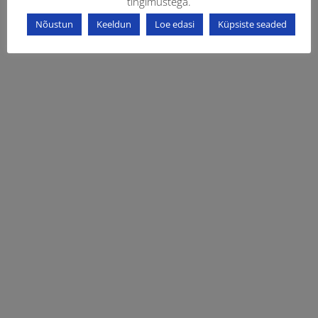
tingimustega.
Nõustun
Keeldun
Loe edasi
Küpsiste seaded